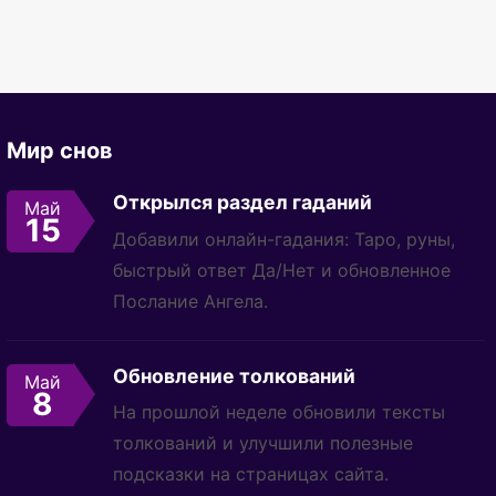
Мир снов
Открылся раздел гаданий
Май
15
Добавили онлайн-гадания: Таро, руны,
быстрый ответ Да/Нет и обновленное
Послание Ангела.
Обновление толкований
Май
8
На прошлой неделе обновили тексты
толкований и улучшили полезные
подсказки на страницах сайта.