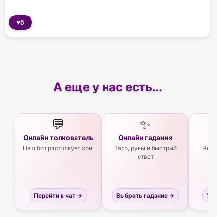
♥
5
А еще у нас есть...
💬
✨
Онлайн толкователь
Онлайн гадания
Ас
Наш бот растолкует сон!
Таро, руны и быстрый
Чего
ответ
Перейти в чат →
Выбрать гадание →
Узн