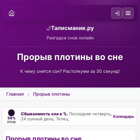
Талисманик.ру
🌙
Разгадка снов онлайн
Прорыв плотины во сне
К чему снится сон? Растолкуем за 30 секунд!
Главная
Прорыв плотины
Сбываемость сна в %.
Последняя четверть,
Календарь
56%
24 лунный день, Телец.
ЛУНА
Прорыв плотины во сне