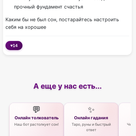
прочный фундамент счастья
Каким бы не был сон, постарайтесь настроить
себя на хорошее
♥
14
А еще у нас есть...
💬
✨
Онлайн толкователь
Онлайн гадания
Ас
Наш бот растолкует сон!
Таро, руны и быстрый
Чего
ответ