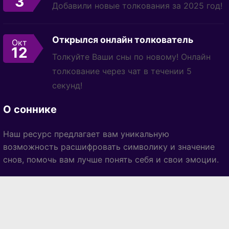
3
Добавили новые толкования за 2025 год!
Открылся онлайн толкователь
Окт
12
Толкуйте Ваши сны по новому! Онлайн
толкование через чат в течении 5
секунд!
О соннике
Наш ресурс предлагает вам уникальную
возможность расшифровать символику и значение
снов, помочь вам лучше понять себя и свои эмоции.