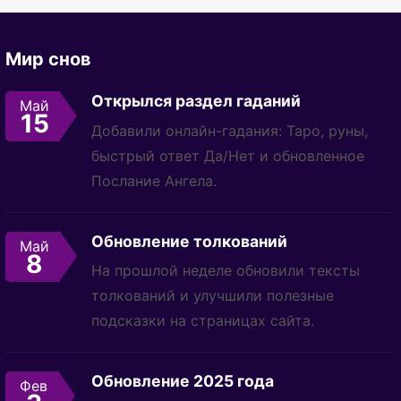
Мир снов
Открылся раздел гаданий
Май
15
Добавили онлайн-гадания: Таро, руны,
быстрый ответ Да/Нет и обновленное
Послание Ангела.
Обновление толкований
Май
8
На прошлой неделе обновили тексты
толкований и улучшили полезные
подсказки на страницах сайта.
Обновление 2025 года
Фев