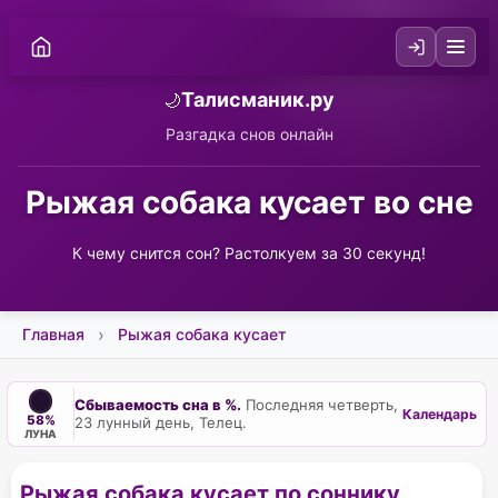
Талисманик.ру
🌙
Разгадка снов онлайн
Рыжая собака кусает во сне
К чему снится сон? Растолкуем за 30 секунд!
Главная
Рыжая собака кусает
Сбываемость сна в %.
Последняя четверть,
Календарь
58%
23 лунный день, Телец.
ЛУНА
Рыжая собака кусает по соннику