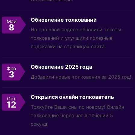
Обновление толкований
Май
8
На прошлой неделе обновили тексты
толкований и улучшили полезные
подсказки на страницах сайта.
Обновление 2025 года
Фев
3
Добавили новые толкования за 2025 год!
Открылся онлайн толкователь
Окт
12
Толкуйте Ваши сны по новому! Онлайн
толкование через чат в течении 5
секунд!