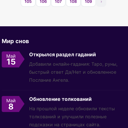
105
106
107
108
109
›
Мир снов
Открылся раздел гаданий
Май
15
Добавили онлайн-гадания: Таро, руны,
быстрый ответ Да/Нет и обновленное
Послание Ангела.
Обновление толкований
Май
8
На прошлой неделе обновили тексты
толкований и улучшили полезные
подсказки на страницах сайта.