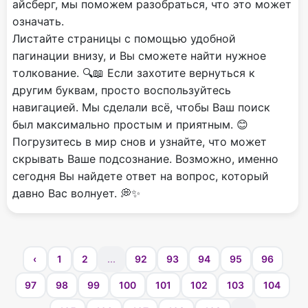
айсберг, мы поможем разобраться, что это может
означать.
Листайте страницы с помощью удобной
пагинации внизу, и Вы сможете найти нужное
толкование. 🔍📖 Если захотите вернуться к
другим буквам, просто воспользуйтесь
навигацией. Мы сделали всё, чтобы Ваш поиск
был максимально простым и приятным. 😊
Погрузитесь в мир снов и узнайте, что может
скрывать Ваше подсознание. Возможно, именно
сегодня Вы найдете ответ на вопрос, который
давно Вас волнует. 💭✨
‹
1
2
...
92
93
94
95
96
97
98
99
100
101
102
103
104