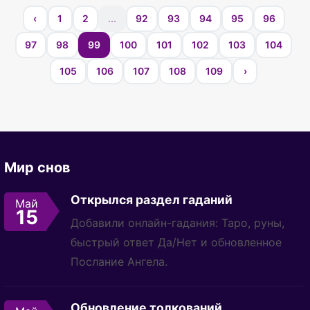
‹
1
2
...
92
93
94
95
96
97
98
99
100
101
102
103
104
105
106
107
108
109
›
Мир снов
Открылся раздел гаданий
Май
15
Добавили онлайн-гадания: Таро, руны,
быстрый ответ Да/Нет и обновленное
Послание Ангела.
Обновление толкований