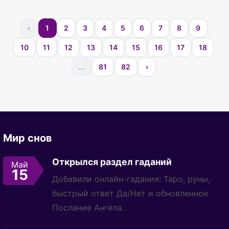
‹
1
2
3
4
5
6
7
8
9
10
11
12
13
14
15
16
17
18
...
81
82
›
Мир снов
Открылся раздел гаданий
Май
15
Добавили онлайн-гадания: Таро, руны,
быстрый ответ Да/Нет и обновленное
Послание Ангела.