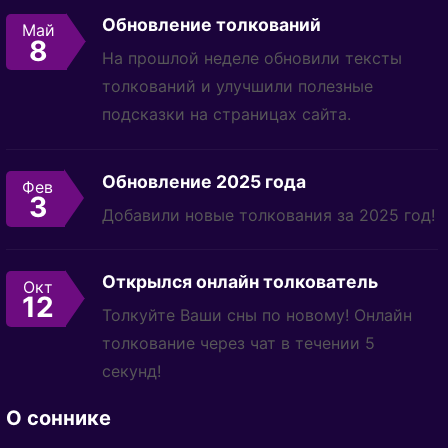
Обновление толкований
Май
8
На прошлой неделе обновили тексты
толкований и улучшили полезные
подсказки на страницах сайта.
Обновление 2025 года
Фев
3
Добавили новые толкования за 2025 год!
Открылся онлайн толкователь
Окт
12
Толкуйте Ваши сны по новому! Онлайн
толкование через чат в течении 5
секунд!
О соннике