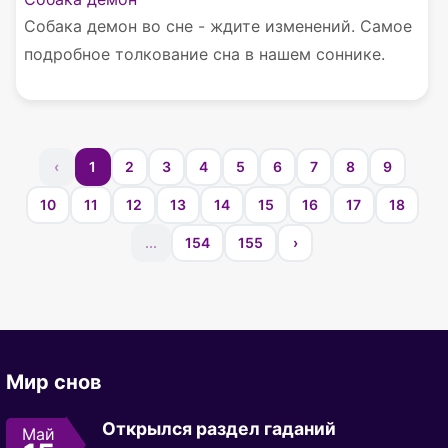
Собака демон во сне - ждите изменений. Самое
подробное толкование сна в нашем соннике.
‹
1
2
3
4
5
6
7
8
9
10
11
12
13
14
15
16
17
18
...
154
155
›
Мир снов
Открылся раздел гаданий
Май