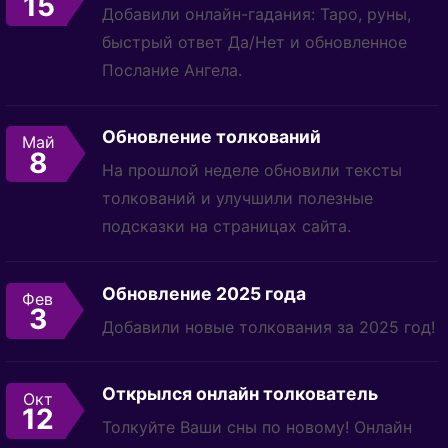
15
Добавили онлайн-гадания: Таро, руны,
быстрый ответ Да/Нет и обновленное
Послание Ангела.
Обновление толкований
Май
8
На прошлой неделе обновили тексты
толкований и улучшили полезные
подсказки на страницах сайта.
Обновление 2025 года
Фев
3
Добавили новые толкования за 2025 год!
Открылся онлайн толкователь
Окт
12
Толкуйте Ваши сны по новому! Онлайн