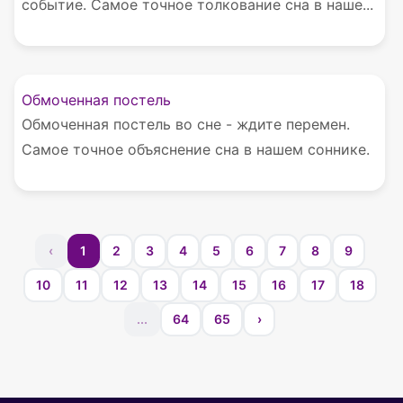
событие. Самое точное толкование сна в наше...
Обмоченная постель
Обмоченная постель во сне - ждите перемен.
Самое точное объяснение сна в нашем соннике.
‹
1
2
3
4
5
6
7
8
9
10
11
12
13
14
15
16
17
18
...
64
65
›