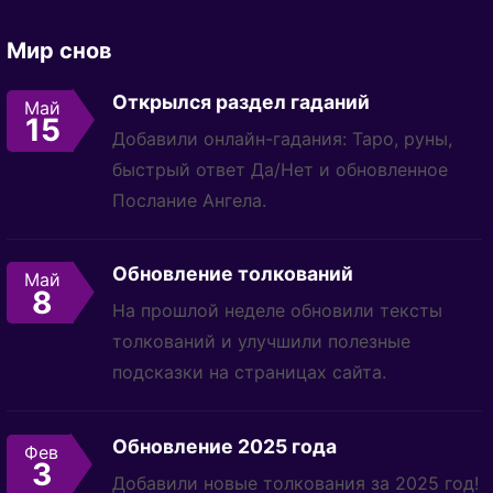
Мир снов
Открылся раздел гаданий
Май
15
Добавили онлайн-гадания: Таро, руны,
быстрый ответ Да/Нет и обновленное
Послание Ангела.
Обновление толкований
Май
8
На прошлой неделе обновили тексты
толкований и улучшили полезные
подсказки на страницах сайта.
Обновление 2025 года
Фев
3
Добавили новые толкования за 2025 год!