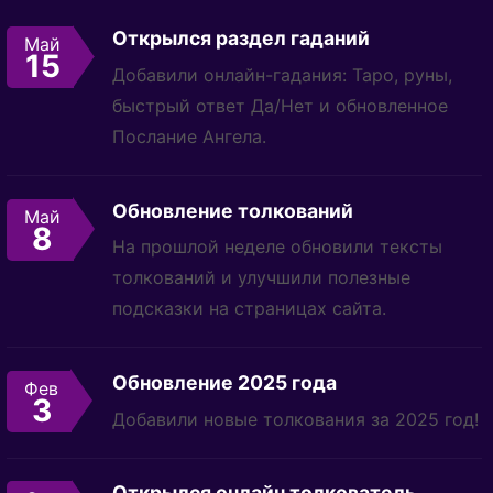
Открылся раздел гаданий
Май
15
Добавили онлайн-гадания: Таро, руны,
быстрый ответ Да/Нет и обновленное
Послание Ангела.
Обновление толкований
Май
8
На прошлой неделе обновили тексты
толкований и улучшили полезные
подсказки на страницах сайта.
Обновление 2025 года
Фев
3
Добавили новые толкования за 2025 год!
Открылся онлайн толкователь