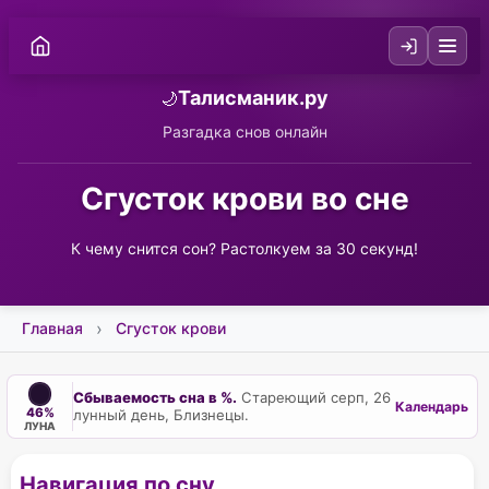
Талисманик.ру
🌙
Разгадка снов онлайн
Сгусток крови во сне
К чему снится сон? Растолкуем за 30 секунд!
Главная
Сгусток крови
Сбываемость сна в %.
Стареющий серп, 26
Календарь
46%
лунный день, Близнецы.
ЛУНА
Навигация по сну