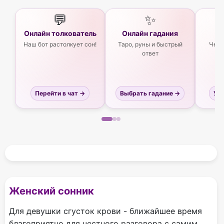
💬
✨
Онлайн толкователь
Онлайн гадания
Ас
Наш бот растолкует сон!
Таро, руны и быстрый
Чего
ответ
Перейти в чат →
Выбрать гадание →
Узн
Женский сонник
Для девушки сгусток крови - ближайшее время
благоприятно для честного разговора с самим