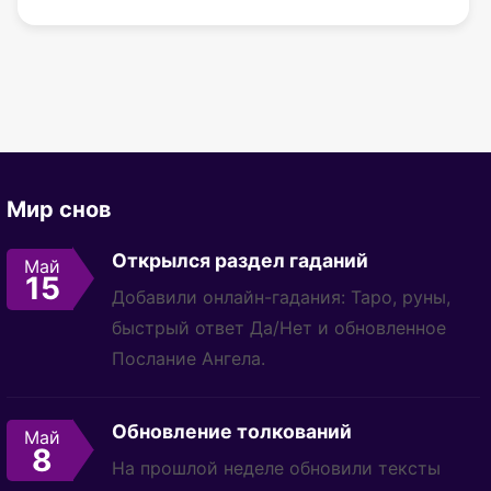
Мир снов
Открылся раздел гаданий
Май
15
Добавили онлайн-гадания: Таро, руны,
быстрый ответ Да/Нет и обновленное
Послание Ангела.
Обновление толкований
Май
8
На прошлой неделе обновили тексты