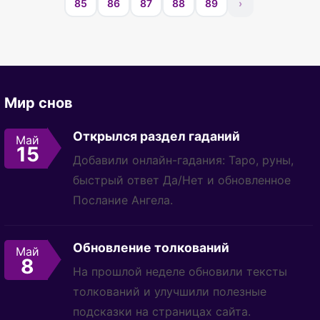
85
86
87
88
89
›
Мир снов
Открылся раздел гаданий
Май
15
Добавили онлайн-гадания: Таро, руны,
быстрый ответ Да/Нет и обновленное
Послание Ангела.
Обновление толкований
Май
8
На прошлой неделе обновили тексты
толкований и улучшили полезные
подсказки на страницах сайта.