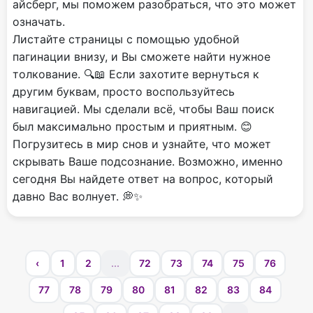
айсберг, мы поможем разобраться, что это может
означать.
Листайте страницы с помощью удобной
пагинации внизу, и Вы сможете найти нужное
толкование. 🔍📖 Если захотите вернуться к
другим буквам, просто воспользуйтесь
навигацией. Мы сделали всё, чтобы Ваш поиск
был максимально простым и приятным. 😊
Погрузитесь в мир снов и узнайте, что может
скрывать Ваше подсознание. Возможно, именно
сегодня Вы найдете ответ на вопрос, который
давно Вас волнует. 💭✨
‹
1
2
...
72
73
74
75
76
77
78
79
80
81
82
83
84