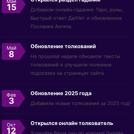
Май
15
Добавили онлайн-гадания: Таро, руны,
быстрый ответ Да/Нет и обновленное
Послание Ангела.
Обновление толкований
Май
8
На прошлой неделе обновили тексты
толкований и улучшили полезные
подсказки на страницах сайта.
Обновление 2025 года
Фев
3
Добавили новые толкования за 2025 год!
Открылся онлайн толкователь
Окт
12
Толкуйте Ваши сны по новому! Онлайн