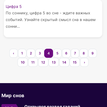
Цифра 5
По соннику, цифра 5 во сне - ждите важных
событий. Узнайте скрытый смысл сна в нашем
сонни...
‹
1
2
3
4
5
6
7
8
9
10
11
12
13
14
15
›
Мир снов
Открылся раздел гаданий