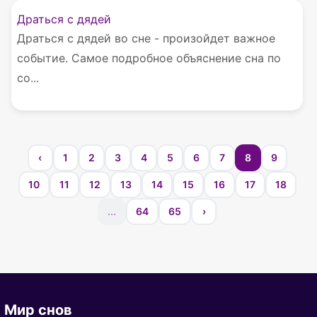
Драться с дядей
Драться с дядей во сне - произойдет важное
событие. Самое подробное объяснение сна по
со...
‹
1
2
3
4
5
6
7
8
9
10
11
12
13
14
15
16
17
18
...
64
65
›
Мир снов