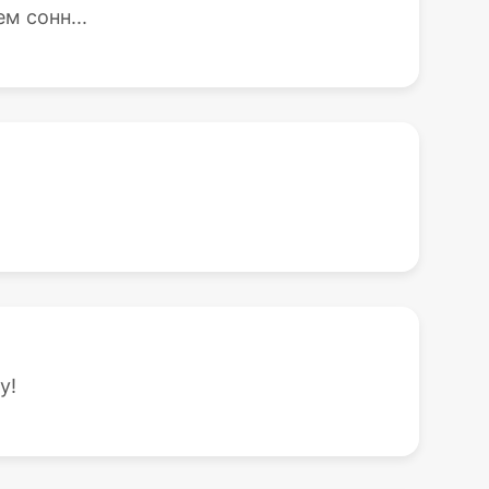
м сонн...
!
у!