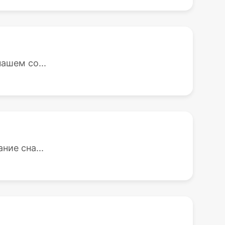
ашем со...
ие сна...