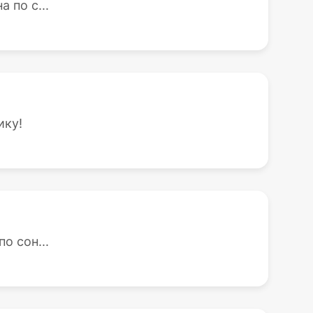
 по с...
ику!
о сон...