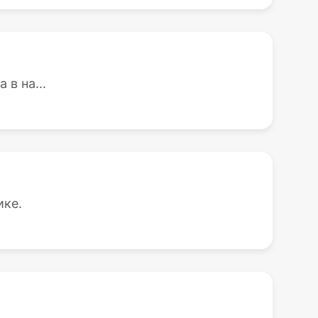
в на...
ике.