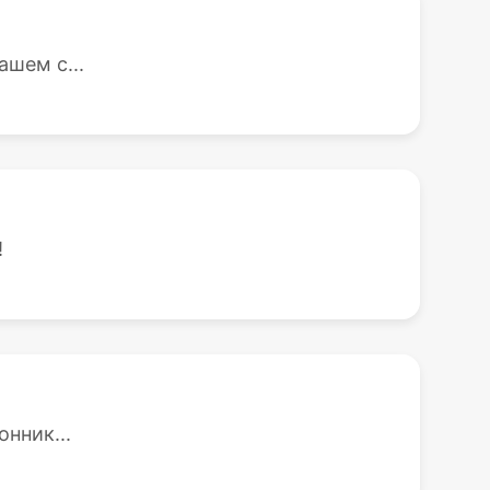
ашем с...
!
нник...