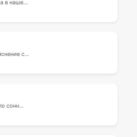
 в наше...
нение с...
о сонн...