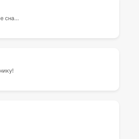
 сна...
нику!