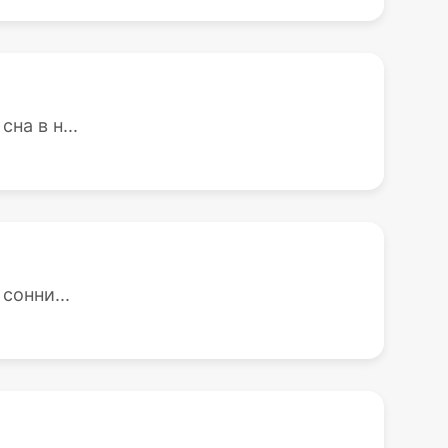
на в н...
сонни...