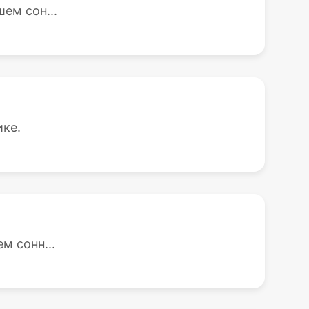
ем сон...
ике.
м сонн...