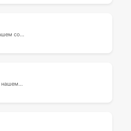
шем со...
 нашем...