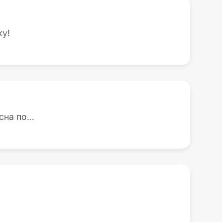
ку!
на по...