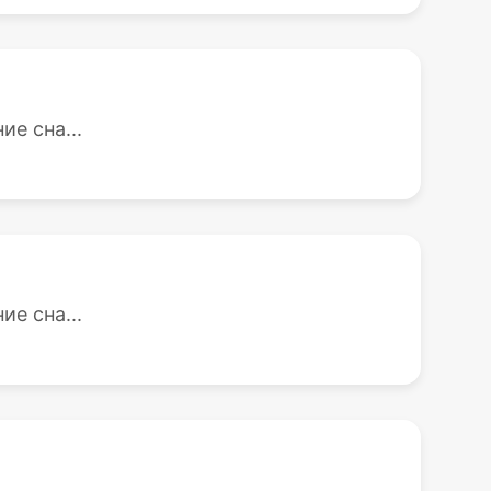
е сна...
е сна...