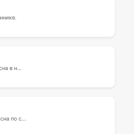
ннике.
а в н...
на по с...