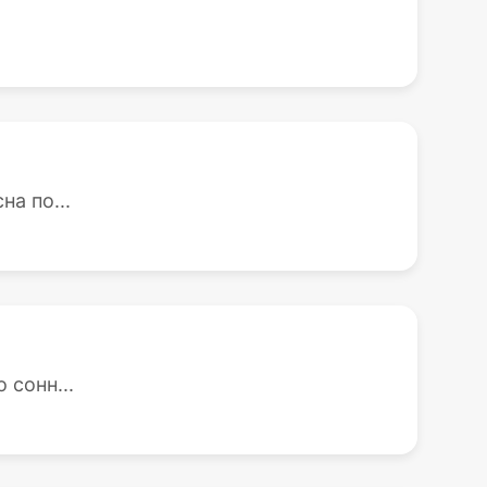
а по...
 сонн...