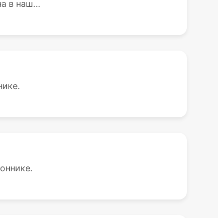
 в наш...
нике.
оннике.