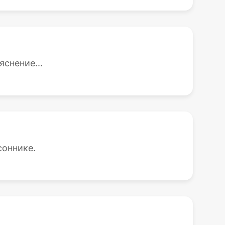
снение...
соннике.